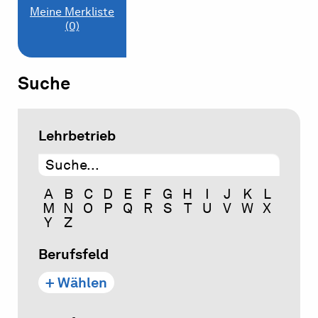
Meine Merkliste
(0)
Suche
Lehrbetrieb
A
B
C
D
E
F
G
H
I
J
K
L
M
N
O
P
Q
R
S
T
U
V
W
X
Y
Z
Berufsfeld
+ Wählen