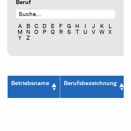
Beruf
A
B
C
D
E
F
G
H
I
J
K
L
M
N
O
P
Q
R
S
T
U
V
W
X
Y
Z
Betriebsname
Berufsbezeichnung