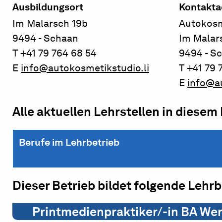
Ausbildungsort
Kontakta
Im Malarsch 19b
Autokosm
9494 - Schaan
Im Malar
T +41 79 764 68 54
9494 - S
E
info@autokosmetikstudio.li
T +41 79 
E
info@au
Alle aktuellen Lehrstellen in diesem
Berufe im Lehrbetrieb
Dieser Betrieb bildet folgende Lehr
Printmedienpraktiker/-in BA We