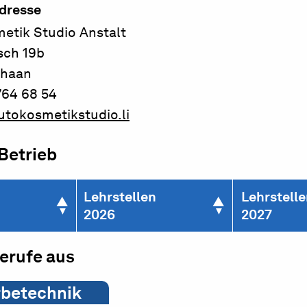
dresse
etik Studio Anstalt
sch 19b
chaan
764 68 54
tokosmetikstudio.li
 Betrieb
Lehrstellen
Lehrstell
2026
2027
berufe aus
rbetechnik