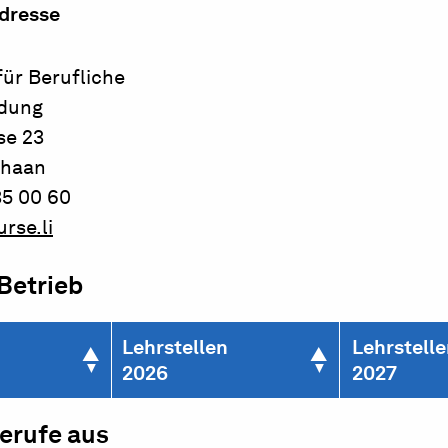
dresse
für Berufliche
ldung
se 23
chaan
35 00 60
rse.li
 Betrieb
Lehrstellen
Lehrstell
2026
2027
berufe aus