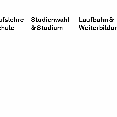
ufslehre
Studienwahl
Laufbahn &
chule
& Studium
Weiterbildu