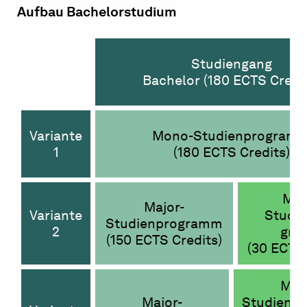
Aufbau Bachelorstudium
Studiengang
Bachelor (180 ECTS Credit
Variante
Mono-Studienprogram
1
(180 ECTS Credits)
Min
Major-
Variante
Studie
Studienprogramm
2
gr
(150 ECTS Credits)
(30 ECTS 
Min
Major-
Studienp