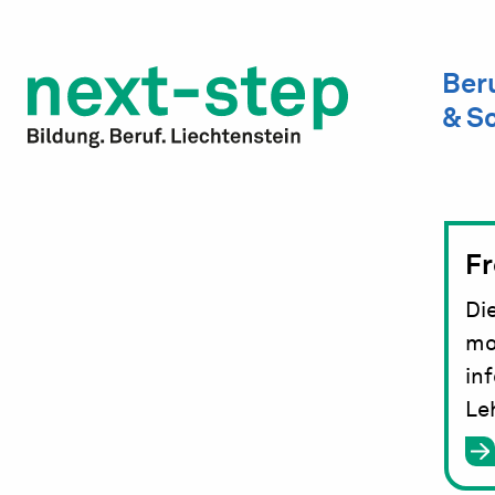
Studienwahl & Studium
Laufbahn & Weiterbildung
Ber
& S
Beratung & Unterstützung
Fr
Di
mo
in
Le