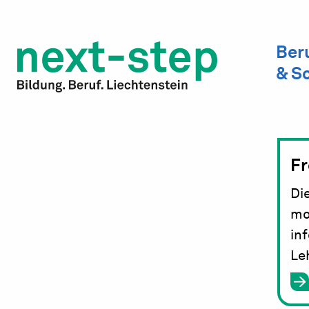
Infos für Lehrbetriebe
Ber
Infos für Lernende
& S
next-step Berufs- & Bildungstage
Studienwahl & Studium
Fr
Laufbahn & Weiterbildung
Di
Beratung & Unterstützung
mo
in
Le