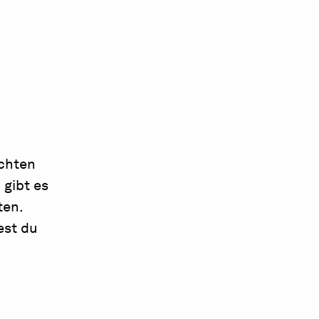
ichten
 gibt es
ten.
est du