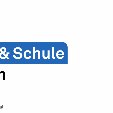
 & Schule
n
al