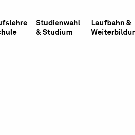
ufslehre
Studienwahl
Laufbahn &
chule
& Studium
Weiterbildu