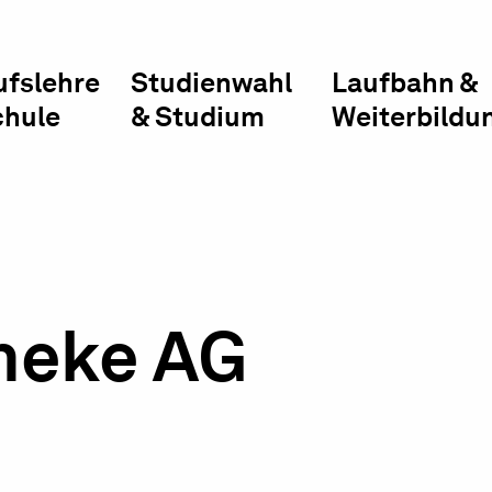
ufslehre
Studienwahl
Laufbahn &
chule
& Studium
Weiterbildu
heke AG