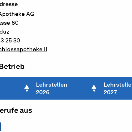
dresse
Apotheke AG
asse 60
aduz
33 25 30
hlossapotheke.li
 Betrieb
Lehrstellen
Lehrstell
2026
2027
berufe aus