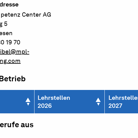
dresse
petenz Center AG
g 5
iesen
0 19 70
eibel@mpl-
ing.com
 Betrieb
Lehrstellen
Lehrstell
2026
2027
berufe aus