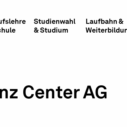
ufslehre
Studienwahl
Laufbahn &
chule
& Studium
Weiterbildu
z Center AG