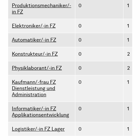
Produktionsmechaniker/-
0
1
in FZ
Elektroniker/-in FZ
0
1
Automatiker/-in FZ
0
1
Konstrukteur/-in FZ
0
2
Physiklaborant/-in FZ
0
2
Kaufmann/-frau FZ
0
1
Dienstleistung und
Administration
Informatiker/-in FZ
0
1
Applikationsentwicklung
Logistiker/-in FZ Lager
0
1