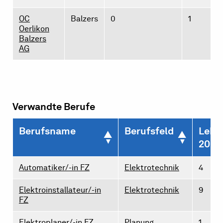
OC
Balzers
0
1
Oerlikon
Balzers
AG
Verwandte Berufe
Berufsname
Berufsfeld
Lehrs
2026
Automatiker/-in FZ
Elektrotechnik
4
Elektroinstallateur/-in
Elektrotechnik
9
FZ
Elektroplaner/-in FZ
Planung,
1