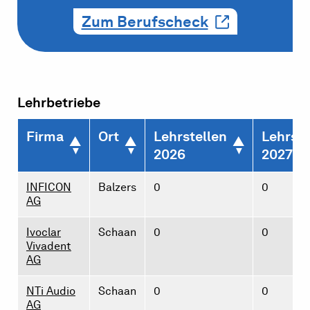
Zum Berufscheck
Lehrbetriebe
Firma
Ort
Lehrstellen
Lehrste
2026
2027
INFICON
Balzers
0
0
AG
Ivoclar
Schaan
0
0
Vivadent
AG
NTi Audio
Schaan
0
0
AG