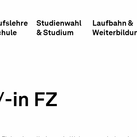
ufslehre
Studienwahl
Laufbahn &
chule
& Studium
Weiterbildu
/-in FZ