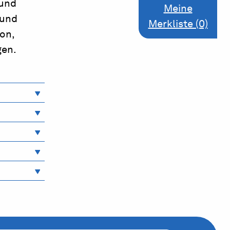
 und
Meine
 und
Merkliste (0)
on,
gen.