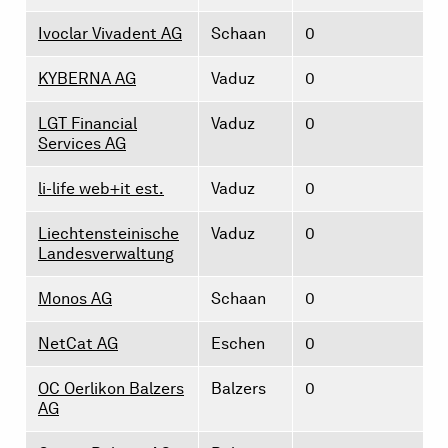
Ivoclar Vivadent AG
Schaan
0
KYBERNA AG
Vaduz
0
LGT Financial
Vaduz
0
Services AG
li-life web+it est.
Vaduz
0
Liechtensteinische
Vaduz
0
Landesverwaltung
Monos AG
Schaan
0
NetCat AG
Eschen
0
OC Oerlikon Balzers
Balzers
0
AG