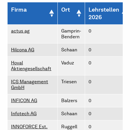
Firma
Ort
Lehrstellen
2026
actus ag
Gamprin-
0
Bendern
Hilcona AG
Schaan
0
Hoval
Vaduz
0
Aktiengesellschaft
ICS Management
Triesen
0
GmbH
INFICON AG
Balzers
0
Infotech AG
Schaan
0
INNOFORCE Est.
Ruggell
0