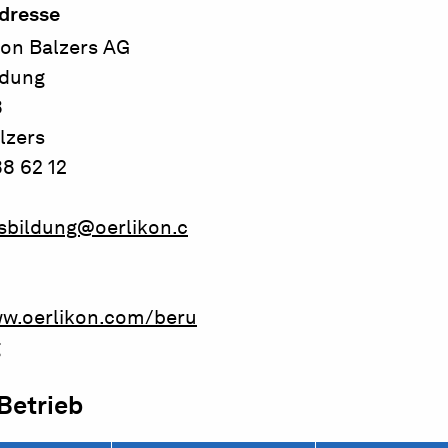
dresse
kon Balzers AG
ldung
8
lzers
8 62 12
sbildung@oerlikon.c
ww.oerlikon.com/beru
g
 Betrieb