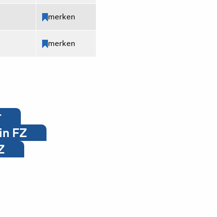
merken
merken
r
in FZ
Z