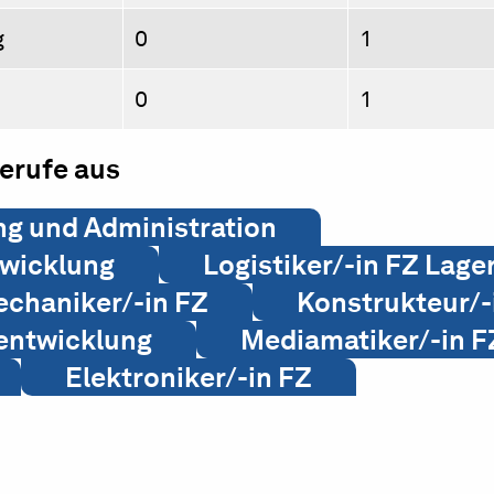
g
0
1
0
1
berufe aus
ng und Administration
twicklung
Logistiker/-in FZ Lage
chaniker/-in FZ
Konstrukteur/-
sentwicklung
Mediamatiker/-in F
Elektroniker/-in FZ