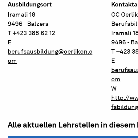
Ausbildungsort
Kontakta
Iramali 18
OC Oerli
9496 - Balzers
Berufsbi
T +423 388 62 12
Iramali 1
E
9496 - Ba
berufsausbildung@oerlikon.c
T +423 38
om
E
berufsau
om
W
http://w
fsbildun
Alle aktuellen Lehrstellen in diesem