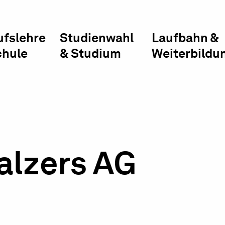
ufslehre
Studienwahl
Laufbahn &
chule
& Studium
Weiterbildu
alzers AG