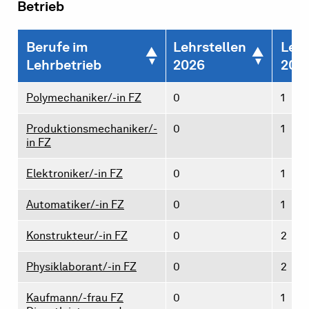
Betrieb
Berufe im
Lehrstellen
Lehr
Lehrbetrieb
2026
202
Polymechaniker/-in FZ
0
1
Produktionsmechaniker/-
0
1
in FZ
Elektroniker/-in FZ
0
1
Automatiker/-in FZ
0
1
Konstrukteur/-in FZ
0
2
Physiklaborant/-in FZ
0
2
Kaufmann/-frau FZ
0
1