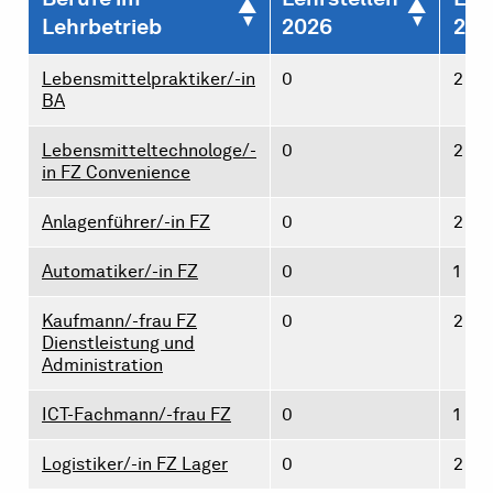
Lehrbetrieb
2026
202
Lebensmittelpraktiker/-in
0
2
BA
Lebensmitteltechnologe/-
0
2
in FZ Convenience
Anlagenführer/-in FZ
0
2
Automatiker/-in FZ
0
1
Kaufmann/-frau FZ
0
2
Dienstleistung und
Administration
ICT-Fachmann/-frau FZ
0
1
Logistiker/-in FZ Lager
0
2