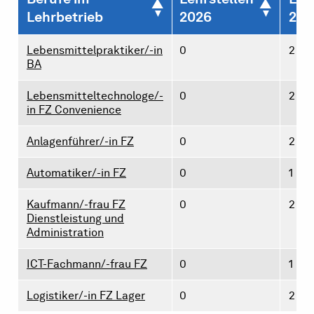
Lehrbetrieb
2026
202
Lebensmittelpraktiker/-in
0
2
BA
Lebensmitteltechnologe/-
0
2
in FZ Convenience
Anlagenführer/-in FZ
0
2
Automatiker/-in FZ
0
1
Kaufmann/-frau FZ
0
2
Dienstleistung und
Administration
ICT-Fachmann/-frau FZ
0
1
Logistiker/-in FZ Lager
0
2