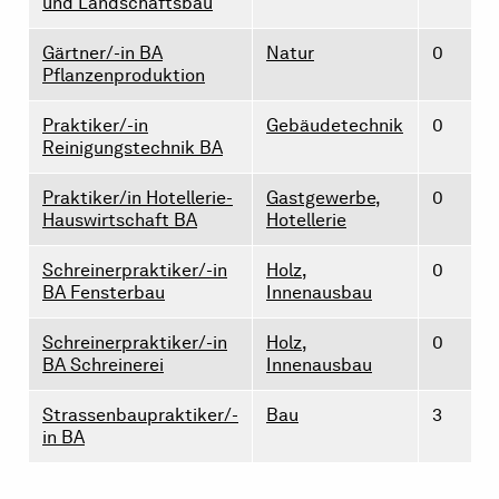
und Landschaftsbau
Gärtner/-in BA
Natur
0
Pflanzenproduktion
Praktiker/-in
Gebäudetechnik
0
Reinigungstechnik BA
Praktiker/in Hotellerie-
Gastgewerbe,
0
Hauswirtschaft BA
Hotellerie
Schreinerpraktiker/-in
Holz,
0
BA Fensterbau
Innenausbau
Schreinerpraktiker/-in
Holz,
0
BA Schreinerei
Innenausbau
Strassenbaupraktiker/-
Bau
3
in BA