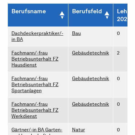
Berufsname
Berufsfeld
Lehrst
2026
Dachdeckerpraktiker/-
Bau
0
in BA
Fachmann/-frau
Gebäudetechnik
2
Betriebsunterhalt FZ
Hausdienst
Fachmann/-frau
Gebäudetechnik
0
Betriebsunterhalt FZ
Sportanlagen
Fachmann/-frau
Gebäudetechnik
0
Betriebsunterhalt FZ
Werkdienst
Gärtner/-in BA Garten-
Natur
0