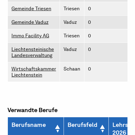
Gemeinde Triesen
Triesen
0
Gemeinde Vaduz
Vaduz
0
Immo Facility AG
Triesen
0
Liechtensteinische
Vaduz
0
Landesverwaltung
Wirtschaftskammer
Schaan
0
Liechtenstein
Verwandte Berufe
Berufsname
Berufsfeld
Lehrste
2026