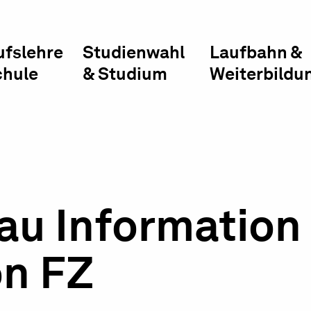
ufslehre
Studienwahl
Laufbahn &
chule
& Studium
Weiterbildu
au Information
n FZ