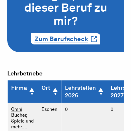
dieser Beruf zu
mir?
Zum Berufscheck
Lehrbetriebe
Firma
Ort
Lehrstellen
Lehrste
2026
2027
Omni
Eschen
0
0
Bücher,
Spiele und
mehr....