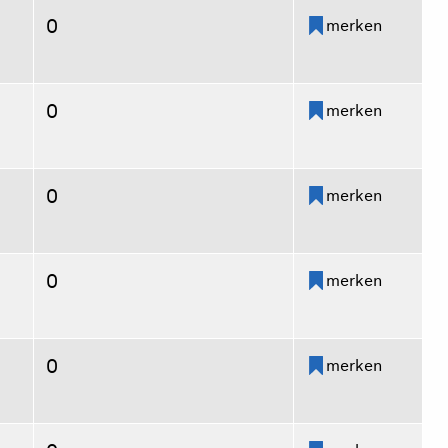
0
merken
0
merken
0
merken
0
merken
0
merken