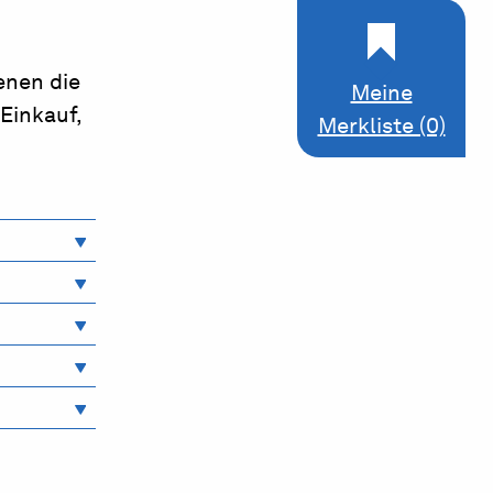
enen die
Meine
Einkauf,
Merkliste (0)