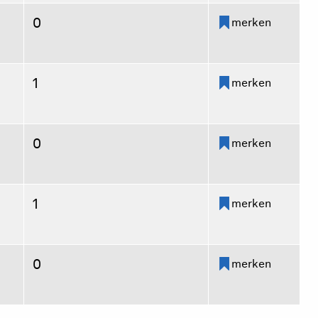
0
merken
1
merken
0
merken
1
merken
0
merken