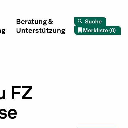
Beratung &
Suche
ng
Unterstützung
Merkliste (0)
u FZ
se