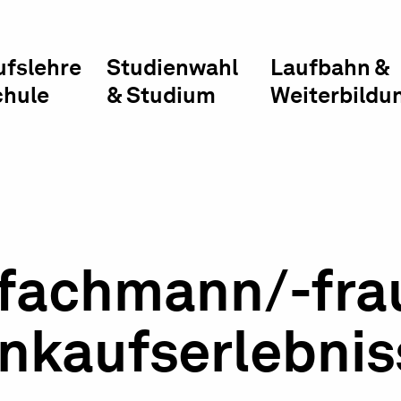
ufslehre
Studienwahl
Laufbahn &
chule
& Studium
Weiterbildu
sfachmann/-fra
inkaufserlebnis