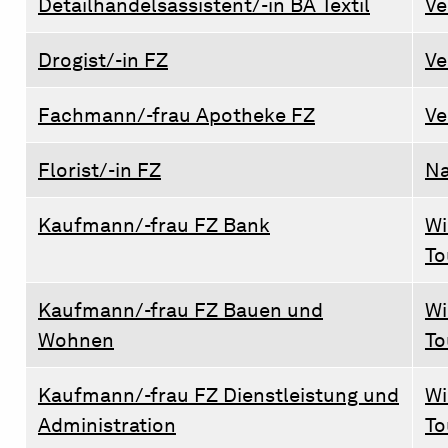
Detailhandelsassistent/-in BA Textil
Ve
Drogist/-in FZ
Ve
Fachmann/-frau Apotheke FZ
Ve
Florist/-in FZ
Na
Kaufmann/-frau FZ Bank
Wi
To
Kaufmann/-frau FZ Bauen und
Wi
Wohnen
To
Kaufmann/-frau FZ Dienstleistung und
Wi
Administration
To