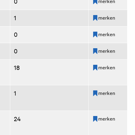
0
merken
1
merken
0
merken
0
merken
18
merken
1
merken
24
merken