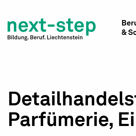
Studienwahl & Studium
Laufbahn & Weiterbildung
Ber
& S
Beratung & Unterstützung
Detailhandel
Parfümerie, E