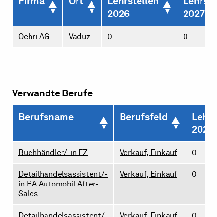
Firma
Ort
Lehrstellen
Lehrste
2026
2027
Oehri AG
Vaduz
0
0
Verwandte Berufe
Berufsname
Berufsfeld
Lehrs
2026
Buchhändler/-in FZ
Verkauf, Einkauf
0
Detailhandelsassistent/-
Verkauf, Einkauf
0
in BA Automobil After-
Sales
Detailhandelsassistent/-
Verkauf, Einkauf
0