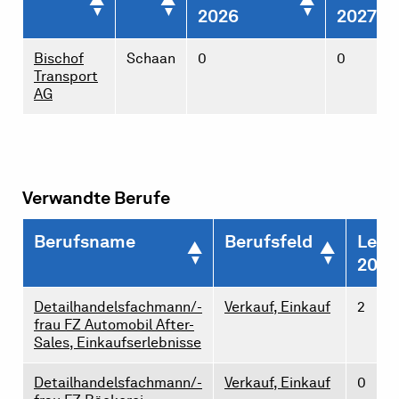
2026
2027
Bischof
Schaan
0
0
Transport
AG
Verwandte Berufe
Berufsname
Berufsfeld
Lehr
2026
Detailhandelsfachmann/-
Verkauf, Einkauf
2
frau FZ Automobil After-
Sales, Einkaufserlebnisse
Detailhandelsfachmann/-
Verkauf, Einkauf
0