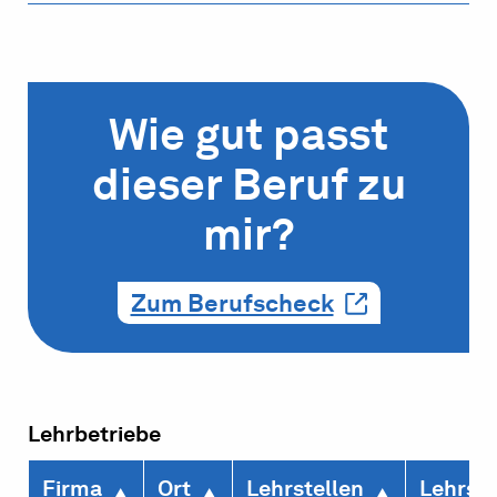
Wie gut passt
dieser Beruf zu
mir?
Zum Berufscheck
Lehrbetriebe
Firma
Ort
Lehrstellen
Lehrste