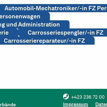
Automobil-Mechatroniker/-in FZ P
Personenwagen
ng und Administration
erie
Carrosseriespengler/-in FZ
Carrosseriereparateur/-in FZ
+423 236 72 00
Impressum
Date
verbände