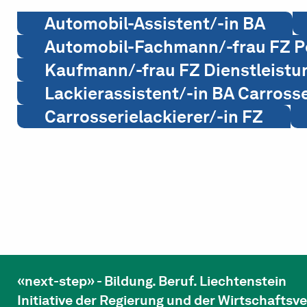
Automobil-Assistent/-in BA
Automobil-Fachmann/-frau FZ 
Kaufmann/-frau FZ Dienstleistu
Lackierassistent/-in BA Carross
Carrosserielackierer/-in FZ
«next-step» - Bildung. Beruf. Liechtenstein
Initiative der Regierung und der Wirtschafts