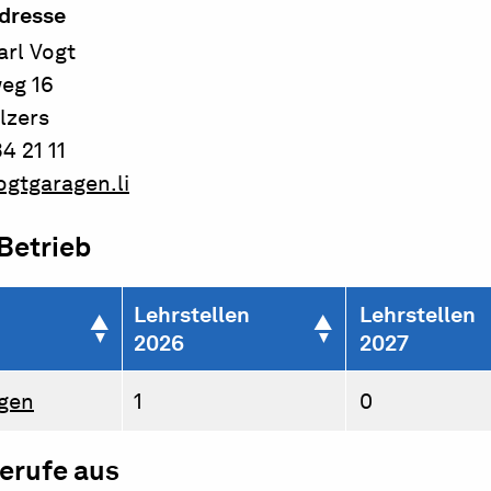
dresse
arl Vogt
eg 16
lzers
4 21 11
gtgaragen.li
 Betrieb
Lehrstellen
Lehrstellen
2026
2027
gen
1
0
berufe aus