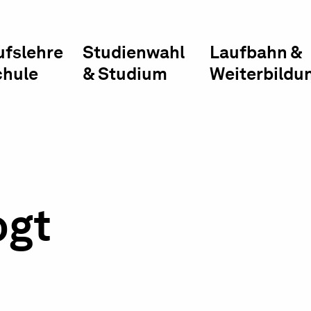
ufslehre
Studienwahl
Laufbahn &
chule
& Studium
Weiterbildu
ogt