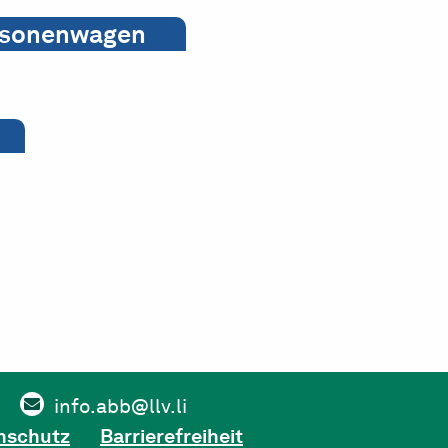
ersonenwagen
info.abb@llv.li
nschutz
Barrierefreiheit