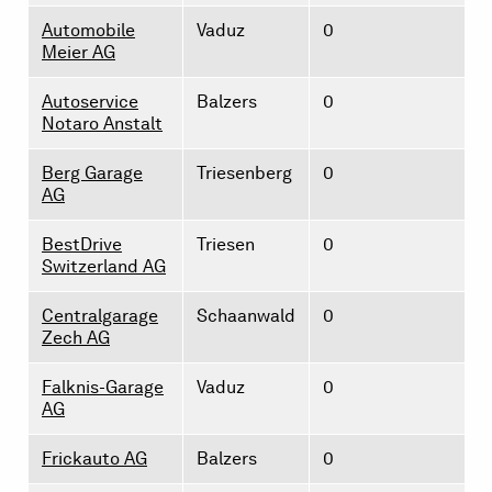
Automobile
Vaduz
0
Meier AG
Autoservice
Balzers
0
Notaro Anstalt
Berg Garage
Triesenberg
0
AG
BestDrive
Triesen
0
Switzerland AG
Centralgarage
Schaanwald
0
Zech AG
Falknis-Garage
Vaduz
0
AG
Frickauto AG
Balzers
0