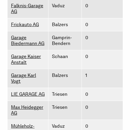
Falknis-Garage
Vaduz
0
AG
Frickauto AG
Balzers
0
Garage
Gamprin-
0
Biedermann AG
Bendern
Garage Kaiser
Schaan
0
Anstalt
Garage Karl
Balzers
1
Vogt
LIE GARAGE AG
Triesen
0
Max Heidegger
Triesen
0
AG
Mühleholz-
Vaduz
0