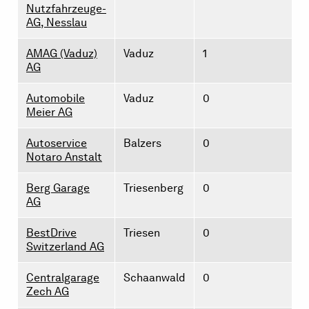
Nutzfahrzeuge-
AG, Nesslau
AMAG (Vaduz)
Vaduz
1
AG
Automobile
Vaduz
0
Meier AG
Autoservice
Balzers
0
Notaro Anstalt
Berg Garage
Triesenberg
0
AG
BestDrive
Triesen
0
Switzerland AG
Centralgarage
Schaanwald
0
Zech AG