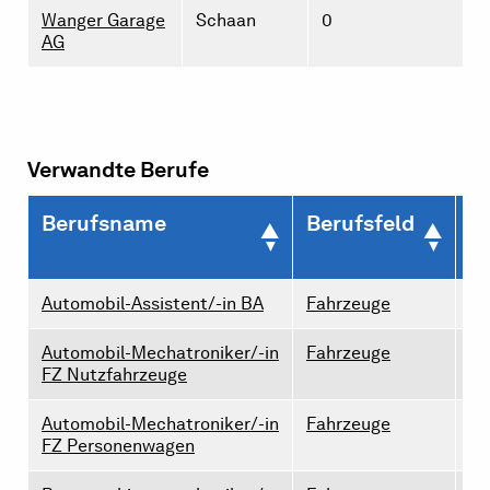
Wanger Garage
Schaan
0
AG
Verwandte Berufe
Berufsname
Berufsfeld
L
2
Automobil-Assistent/-in BA
Fahrzeuge
0
Automobil-Mechatroniker/-in
Fahrzeuge
1
FZ Nutzfahrzeuge
Automobil-Mechatroniker/-in
Fahrzeuge
2
FZ Personenwagen