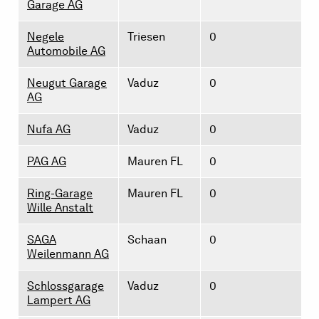
Garage AG
Negele
Triesen
0
Automobile AG
Neugut Garage
Vaduz
0
AG
Nufa AG
Vaduz
0
PAG AG
Mauren FL
0
Ring-Garage
Mauren FL
0
Wille Anstalt
SAGA
Schaan
0
Weilenmann AG
Schlossgarage
Vaduz
0
Lampert AG