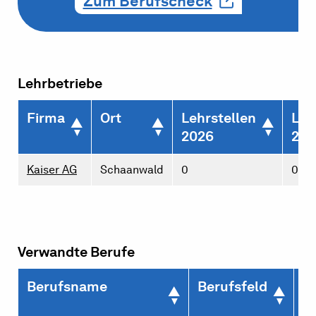
Zum Berufscheck
Lehrbetriebe
Firma
Ort
Lehrstellen
Leh
2026
202
Kaiser AG
Schaanwald
0
0
Verwandte Berufe
Berufsname
Berufsfeld
L
2