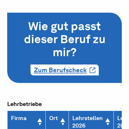
Wie gut passt
dieser Beruf zu
mir?
Zum Berufscheck
Lehrbetriebe
Firma
Ort
Lehrstellen
Lehr
2026
202