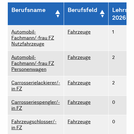
Berufsname
Berufsfeld
Lehrste
2026
Automobil-
Fahrzeuge
1
Fachmann/-frau FZ
Nutzfahrzeuge
Automobil-
Fahrzeuge
2
Fachmann/-frau FZ
Personenwagen
Carrosserielackierer/-
Fahrzeuge
2
in FZ
Carrosseriespengler/-
Fahrzeuge
0
in FZ
Fahrzeugschlosser/-
Fahrzeuge
0
in FZ