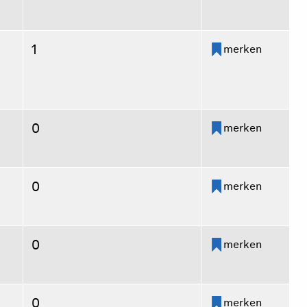
1
merken
0
merken
0
merken
0
merken
0
merken