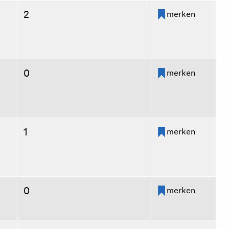
2
merken
0
merken
1
merken
0
merken