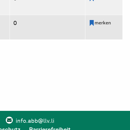
0
merken
info.abb@llv.li
nschutz
Barrierefreiheit