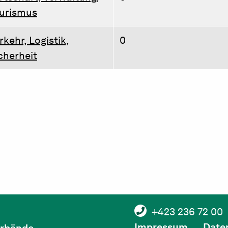
urismus
rkehr, Logistik,
0
cherheit
+423 236 72 00
Impressum
Date
verbände