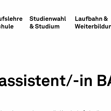
ufslehre
Studienwahl
Laufbahn &
chule
& Studium
Weiterbildu
assistent/-in 