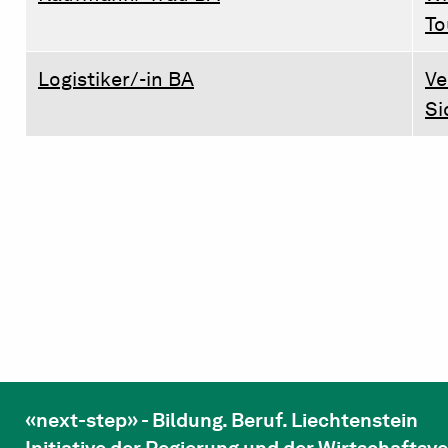
To
Logistiker/-in BA
Ve
Si
«next-step» - Bildung. Beruf. Liechtenstein
Initiative der Regierung und der Wirtschafts