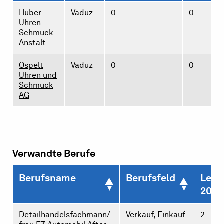
Huber
Vaduz
0
0
Uhren
Schmuck
Anstalt
Ospelt
Vaduz
0
0
Uhren und
Schmuck
AG
Verwandte Berufe
Berufsname
Berufsfeld
Lehr
2026
Detailhandelsfachmann/-
Verkauf, Einkauf
2