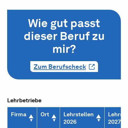
Wie gut passt
dieser Beruf zu
mir?
Zum Berufscheck
Lehrbetriebe
Firma
Ort
Lehrstellen
Lehrste
2026
2027