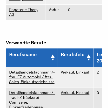
Papeterie Thöny
Vaduz
0
0
AG
Verwandte Berufe
Berufsname
Berufsfeld
Lehr
2026
Detailhandelsfachmann/-
Verkauf, Einkauf
2
frau FZ Automobil After-
Sales, Einkaufserlebnisse
Detailhandelsfachmann/-
Verkauf, Einkauf
0
frau FZ Bäckerei-
Confiserie,
Einkaufserlebnisse