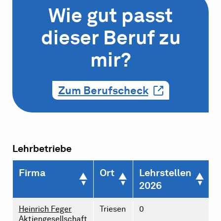
Wie gut passt
dieser Beruf zu
mir?
Zum Berufscheck
Lehrbetriebe
Firma
Ort
Lehrstellen
L
2026
Heinrich Feger
Triesen
0
0
Aktiengesellschaft