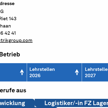
dresse
AG
Riet 143
chaan
6 42 41
trikgroup.com
 Betrieb
Lehrstellen
Lehrstell
2026
2027
berufe aus
twicklung
Logistiker/-in FZ Lage