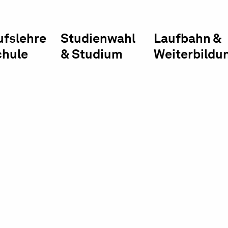
ufslehre
Studienwahl
Laufbahn &
chule
& Studium
Weiterbildu