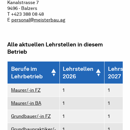
Kanalstrasse 7
9496 - Balzers
T +423 388 08 48
E
personal@meisterbau.ag
Alle aktuellen Lehrstellen in diesem
Betrieb
Berufe im
Lehrstellen
Lehrste
Lehrbetrieb
2026
2027
Maurer/-in FZ
1
1
Maurer/-in BA
1
1
Grundbauer/-in FZ
1
1
Grundbaupraktiker/-
1
1