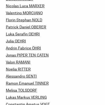
Nicolas Luca
MARXER
Valentino
MORCIANO
Florin Stephan
NOLD
Patrick Daniel
OBERER
Luka Serafin
OEHRI
Julia
OEHRI
Andrin Fabrice
ÖHRI
Jonas
PIPER TEN CATEN
Valon
RAMANI
Noelia
RITTER
Alessandro
SENTI
Ramon Emanuel
TINNER
Melisa
TOLSDORF
Lukas Markus
VERLING
Constantin Amatus
VOGT