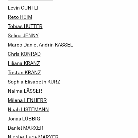
Levin
GUNTLI
Reto
HEIM
Tobias
HUTTER
Selina
JENNY
Marco Daniel Andrin
KASSEL
Chris
KONRAD
Liliana
KRANZ
Tristan
KRANZ
Sophia Elisabeth
KURZ
Naima
LÄSSER
Milena
LENHERR
Noah
LISTEMANN
Jonas
LÜBBIG
Daniel
MARXER
Nicolas Luca
MARXER