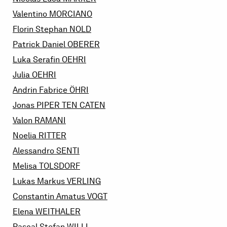
Valentino
MORCIANO
Florin Stephan
NOLD
Patrick Daniel
OBERER
Luka Serafin
OEHRI
Julia
OEHRI
Andrin Fabrice
ÖHRI
Jonas
PIPER TEN CATEN
Valon
RAMANI
Noelia
RITTER
Alessandro
SENTI
Melisa
TOLSDORF
Lukas Markus
VERLING
Constantin Amatus
VOGT
Elena
WEITHALER
Pascal Stefan
WILLI