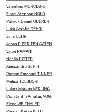
Valentino
MORCIANO
Florin Stephan
NOLD
Patrick Daniel
OBERER
Luka Serafin
OEHRI
Julia
OEHRI
Jonas
PIPER TEN CATEN
Valon
RAMANI
Noelia
RITTER
Alessandro
SENTI
Ramon Emanuel
TINNER
Melisa
TOLSDORF
Lukas Markus
VERLING
Constantin Amatus
VOGT
Elena
WEITHALER
Pascal Stefan
WILLI