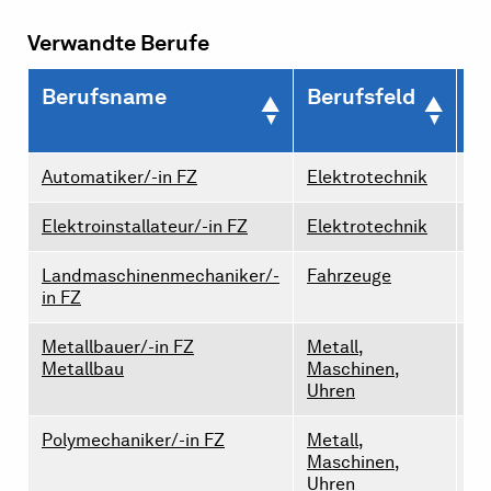
Verwandte Berufe
Berufsname
Berufsfeld
L
2
Automatiker/-in FZ
Elektrotechnik
4
Elektroinstallateur/-in FZ
Elektrotechnik
9
Landmaschinenmechaniker/-
Fahrzeuge
1
in FZ
Metallbauer/-in FZ
Metall,
2
Metallbau
Maschinen,
Uhren
Polymechaniker/-in FZ
Metall,
3
Maschinen,
Uhren