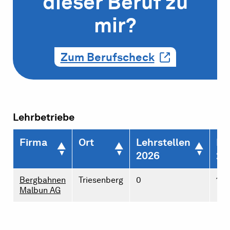
dieser Beruf zu
mir?
Zum Berufscheck
Lehrbetriebe
Firma
Ort
Lehrstellen
Le
2026
20
Bergbahnen
Triesenberg
0
1
Malbun AG