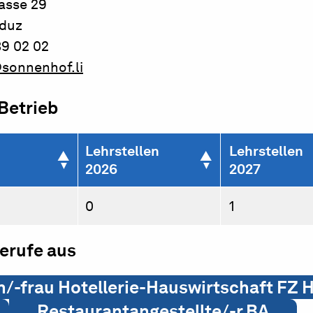
asse 29
aduz
39 02 02
sonnenhof.li
 Betrieb
Lehrstellen
Lehrstellen
2026
2027
0
1
berufe aus
-frau Hotellerie-Hauswirtschaft FZ H
Restaurantangestellte/-r BA