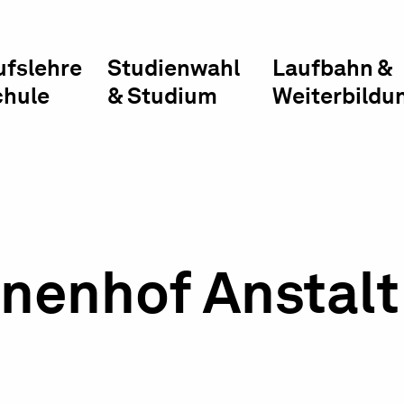
ufslehre
Studienwahl
Laufbahn &
chule
& Studium
Weiterbildu
nenhof Anstalt