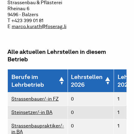
Strassenbau & Pflästerei
Rheinau 6
9496 - Balzers
T +423 399 01 81
E
marco.kurath@foserag.li
Alle aktuellen Lehrstellen in diesem
Betrieb
Berufe im
Lehrstellen
Lehrs
Lehrbetrieb
2026
2027
Strassenbauer/-in FZ
0
1
Steinsetzer/-in BA
0
1
Strassenbaupraktiker/-
0
1
in BA