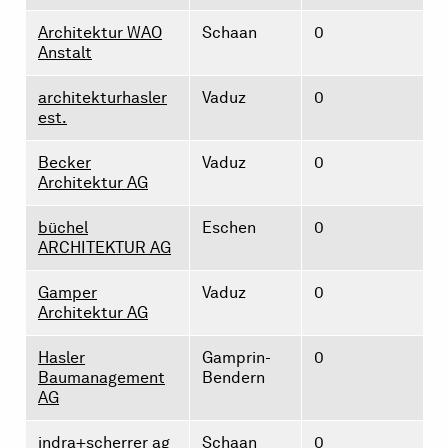
Architektur WAO
Schaan
0
Anstalt
architekturhasler
Vaduz
0
est.
Becker
Vaduz
0
Architektur AG
büchel
Eschen
0
ARCHITEKTUR AG
Gamper
Vaduz
0
Architektur AG
Hasler
Gamprin-
0
Baumanagement
Bendern
AG
indra+scherrer ag
Schaan
0