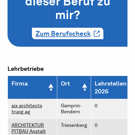
dieser Beruf zu
mir?
Zum Berufscheck
Lehrbetriebe
Firma
Ort
Lehrstellen
2026
aix architects
Gamprin-
0
truog ag
Bendern
ARCHITEKTUR
Triesenberg
0
PITBAU Anstalt