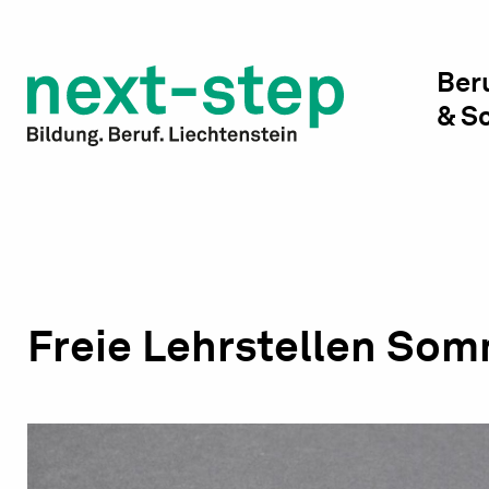
Studienwahl & Studium
Laufbahn & Weiterbildung
Ber
& S
Beratung & Unterstützung
Freie Lehrstellen So