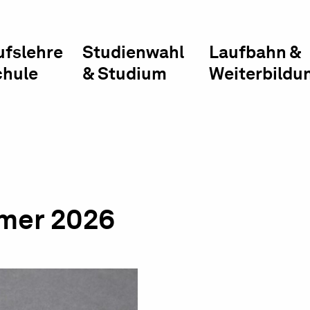
ufslehre
Studienwahl
Laufbahn &
chule
& Studium
Weiterbildu
mmer 2026