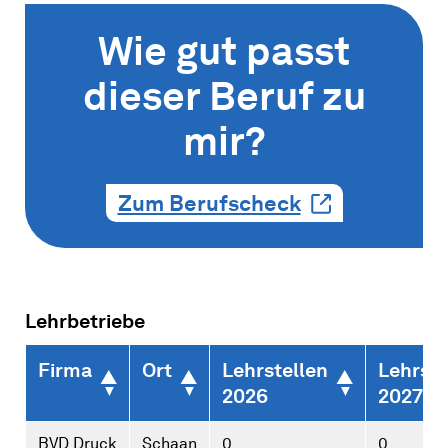
Wie gut passt
dieser Beruf zu
mir?
Zum Berufscheck
Lehrbetriebe
Firma
Ort
Lehrstellen
Lehrste
2026
2027
BVD Druck
Schaan
0
0