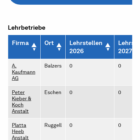
Lehrbetriebe
Firma
Ort
Lehrstellen
Lehrste
2026
2027
A.
Balzers
0
0
Kaufmann
AG
Peter
Eschen
0
0
Kieber &
Koch
Anstalt
Platta
Ruggell
0
0
Heeb
Anstalt