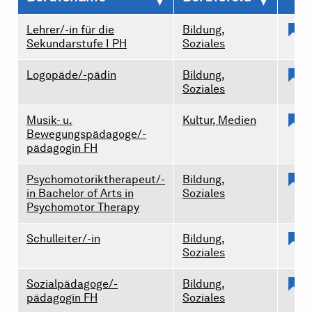
Lehrer/-in für die
Bildung,
m
Sekundarstufe I PH
Soziales
Logopäde/-pädin
Bildung,
m
Soziales
Musik- u.
Kultur, Medien
m
Bewegungspädagoge/-
pädagogin FH
Psychomotoriktherapeut/-
Bildung,
m
in Bachelor of Arts in
Soziales
Psychomotor Therapy
Schulleiter/-in
Bildung,
m
Soziales
Sozialpädagoge/-
Bildung,
m
pädagogin FH
Soziales