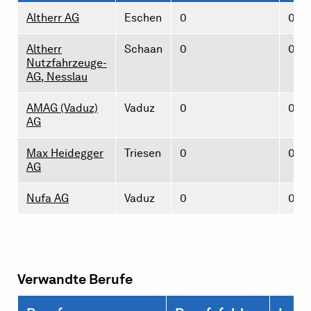
Altherr AG
Eschen
0
0
Altherr
Schaan
0
0
Nutzfahrzeuge-
AG, Nesslau
AMAG (Vaduz)
Vaduz
0
0
AG
Max Heidegger
Triesen
0
0
AG
Nufa AG
Vaduz
0
0
Verwandte Berufe