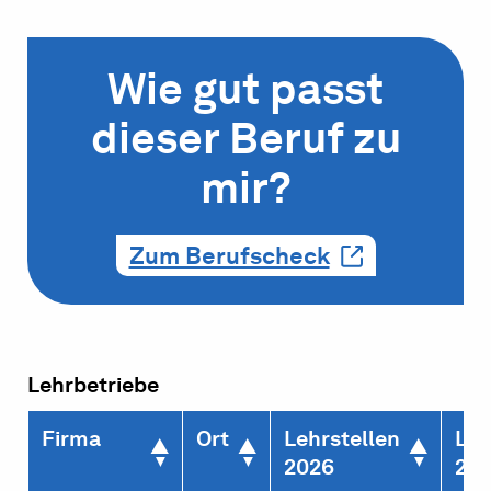
Wie gut passt
dieser Beruf zu
mir?
Zum Berufscheck
Lehrbetriebe
Firma
Ort
Lehrstellen
Leh
2026
20