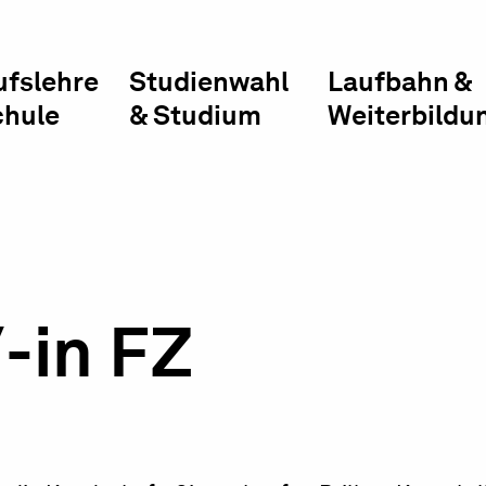
ufslehre
Studienwahl
Laufbahn &
chule
& Studium
Weiterbildu
-in FZ