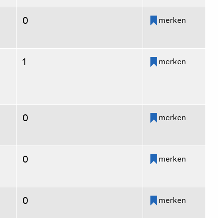
0
merken
1
merken
0
merken
0
merken
0
merken