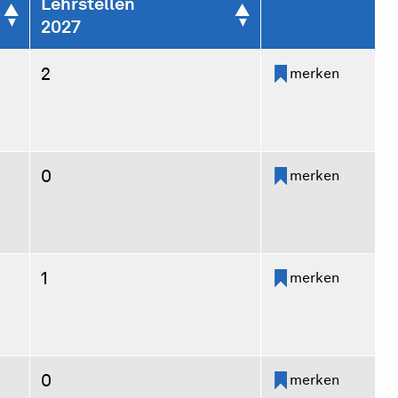
Lehrstellen
2027
2
merken
0
merken
1
merken
0
merken