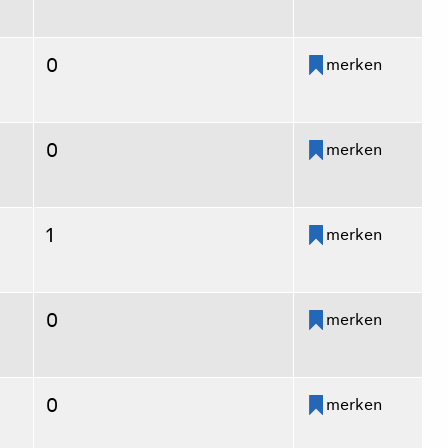
0
merken
0
merken
1
merken
0
merken
0
merken