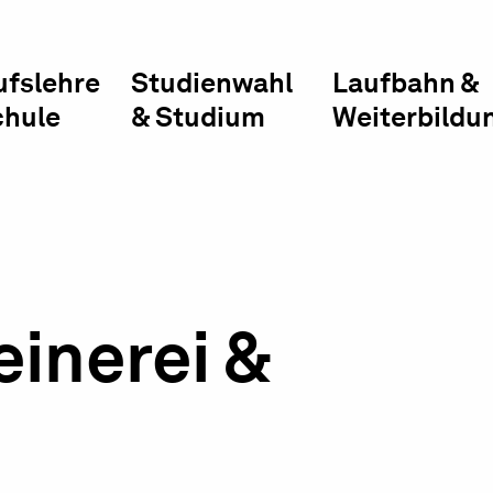
ufslehre
Studienwahl
Laufbahn &
chule
& Studium
Weiterbildu
einerei &