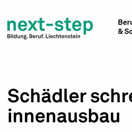
Studienwahl & Studium
Laufbahn & Weiterbildung
Ber
& S
Beratung & Unterstützung
Schädler schr
innenausbau