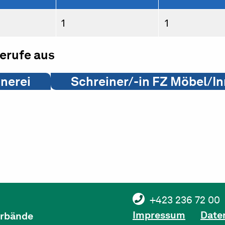
1
1
berufe aus
inerei
Schreiner/-in FZ Möbel/I
+423 236 72 00
Impressum
Date
verbände