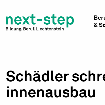
Studienwahl & Studium
Laufbahn & Weiterbildung
Ber
& S
Beratung & Unterstützung
Schädler schr
innenausbau