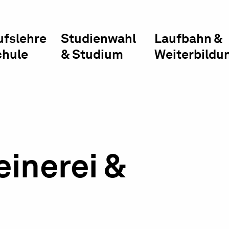
ufslehre
Studienwahl
Laufbahn &
chule
& Studium
Weiterbildu
einerei &