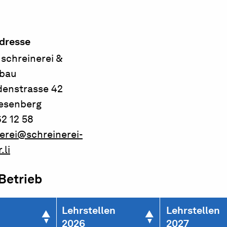
dresse
schreinerei &
sbau
enstrasse 42
iesenberg
2 12 58
erei@schreinerei-
.li
 Betrieb
Lehrstellen
Lehrstellen
2026
2027