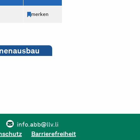
merken
nnenausbau
info.abb@llv.li
nschutz
Barrierefreiheit