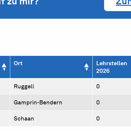
f zu mir?
Zu
Ort
Lehrstellen
2026
Ruggell
0
Gamprin-Bendern
0
Schaan
0