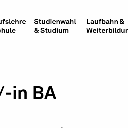
ufslehre
Studienwahl
Laufbahn &
chule
& Studium
Weiterbildu
/-in BA